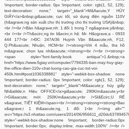
!important; border-radius: 0px !important; color: rgb(1, 52, 129);
text-decoration: none;" target="_blank">M&Aacute;Y HỦY
GIẤY</a>&nbsp;gi&aacute; cực tốt, sử dụng điện nguồn 110V
(h&agrave;ng sản xuất cho thị trường cho thị trường USA)&nbsp;
<br /><br />Bảo h&agrave;nh: 1 đổi 1 trong 7 ng&agrave;y&nbsp;
<br /><br />Th&ocirc;ng tin li&ecirc;n hệ: Mr. H&ograve;a - 0933
444 177<br />ĐC: 247A/36 Huỳnh Văn B&aacute;nh, F12,
Q.Ph&uacute; Nhuận, HCM<br /><strong>Với 4 mẫu, tha hồ
m&agrave; chọn lựa nh&eacute;:</strong><br /><br /><strong>
<span style="font-family:book antiqua">1.&nbsp;<a
href="https://www.5giay.vn/computer/7794335-ban-may-huy-giay-
the-office-dien-110v-chat-luong-cao-gia-cuc-tot-voi-
450k.html#post1036338881" style="-webkit-box-shadow: none
!important; border-radius: 0px !important; color: rgb(1, 52, 129);
text-decoration: none;" target="_blank">M&aacute;y hủy giấy
Nh&atilde;n Hiệu OFFICE</a>gi&aacute; 290K/m&aacute;y<br
/>Gi&aacute; mới: 250K/m&aacute;y<br />SI&Ecirc;U RẺ
v&agrave; TIẾT KIỆM</span><br /><strong><strong><strong>Bao
x&agrave;i 1 th&aacute;ng, 1 đổi 1<br /><img alt=""
src="https://s3.nhattao.com/users/2014/06/956611_d20dc6378945
style="-webkit-box-shadow:none !important; border-radius:0px
!important; border:0px; display:inline; max-width:100%" /><br />