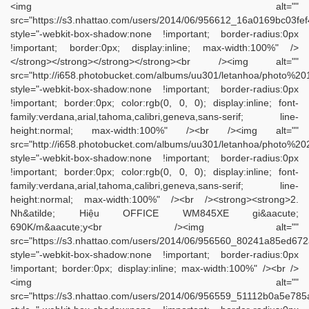
<img alt=""
src="https://s3.nhattao.com/users/2014/06/956612_16a0169bc03f
style="-webkit-box-shadow:none !important; border-radius:0px
!important; border:0px; display:inline; max-width:100%" />
</strong></strong></strong></strong><br /><img alt=""
src="http://i658.photobucket.com/albums/uu301/letanhoa/photo%201
style="-webkit-box-shadow:none !important; border-radius:0px
!important; border:0px; color:rgb(0, 0, 0); display:inline; font-
family:verdana,arial,tahoma,calibri,geneva,sans-serif; line-
height:normal; max-width:100%" /><br /><img alt=""
src="http://i658.photobucket.com/albums/uu301/letanhoa/photo%2
style="-webkit-box-shadow:none !important; border-radius:0px
!important; border:0px; color:rgb(0, 0, 0); display:inline; font-
family:verdana,arial,tahoma,calibri,geneva,sans-serif; line-
height:normal; max-width:100%" /><br /><strong><strong>2.
Nh&atilde; Hiệu OFFICE WM845XE gi&aacute;
690K/m&aacute;y<br /><img alt=""
src="https://s3.nhattao.com/users/2014/06/956560_80241a85ed67
style="-webkit-box-shadow:none !important; border-radius:0px
!important; border:0px; display:inline; max-width:100%" /><br />
<img alt=""
src="https://s3.nhattao.com/users/2014/06/956559_51112b0a5e78