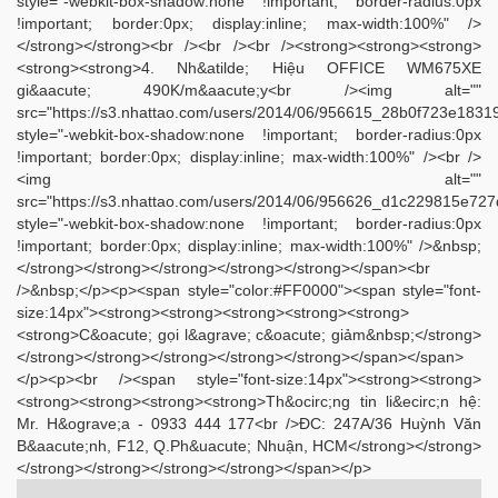
style="-webkit-box-shadow:none !important; border-radius:0px
!important; border:0px; display:inline; max-width:100%" />
</strong></strong><br /><br /><br /><strong><strong><strong>
<strong><strong>4. Nh&atilde; Hiệu OFFICE WM675XE
gi&aacute; 490K/m&aacute;y<br /><img alt=""
src="https://s3.nhattao.com/users/2014/06/956615_28b0f723e18
style="-webkit-box-shadow:none !important; border-radius:0px
!important; border:0px; display:inline; max-width:100%" /><br />
<img alt=""
src="https://s3.nhattao.com/users/2014/06/956626_d1c229815e7
style="-webkit-box-shadow:none !important; border-radius:0px
!important; border:0px; display:inline; max-width:100%" />&nbsp;
</strong></strong></strong></strong></strong></span><br
/>&nbsp;</p><p><span style="color:#FF0000"><span style="font-
size:14px"><strong><strong><strong><strong><strong>
<strong>C&oacute; gọi l&agrave; c&oacute; giảm&nbsp;</strong>
</strong></strong></strong></strong></strong></span></span>
</p><p><br /><span style="font-size:14px"><strong><strong>
<strong><strong><strong><strong>Th&ocirc;ng tin li&ecirc;n hệ:
Mr. H&ograve;a - 0933 444 177<br />ĐC: 247A/36 Huỳnh Văn
B&aacute;nh, F12, Q.Ph&uacute; Nhuận, HCM</strong></strong>
</strong></strong></strong></strong></span></p>