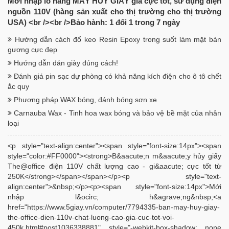
Mới nhập lô hàng MÁY HỦY GIẤY giá cực tốt, sử dụng điện
nguồn 110V (hàng sản xuất cho thị trường cho thị trường
USA) <br /><br />Bảo hành: 1 đổi 1 trong 7 ngày
Hướng dẫn cách đổ keo Resin Epoxy trong suốt làm mặt bàn
gương cực đẹp
Hướng dẫn dán giày đúng cách!
Đánh giá pin sạc dự phòng có khả năng kích điện cho ô tô chết
ắc quy
Phương pháp WAX bóng, đánh bóng sơn xe
Carnauba Wax - Tinh hoa wax bóng và bảo vệ bề mặt của nhân
loại
<p style="text-align:center"><span style="font-size:14px"><span
style="color:#FF0000"><strong>B&aacute;n m&aacute;y hủy giấy
The@office điện 110V chất lượng cao - gi&aacute; cực tốt từ
250K</strong></span></span></p><p style="text-
align:center">&nbsp;</p><p><span style="font-size:14px">Mới
nhập l&ocirc; h&agrave;ng&nbsp;<a
href="https://www.5giay.vn/computer/7794335-ban-may-huy-giay-
the-office-dien-110v-chat-luong-cao-gia-cuc-tot-voi-
450k.html#post1036338881" style="-webkit-box-shadow: none