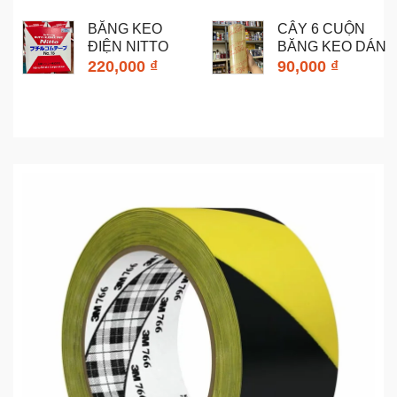
BĂNG KEO
CÂY 6 CUỘN
ĐIỆN NITTO
BĂNG KEO DÁN
SHINKO NO.15...
THÙNG OPP...
220,000 ₫
90,000 ₫