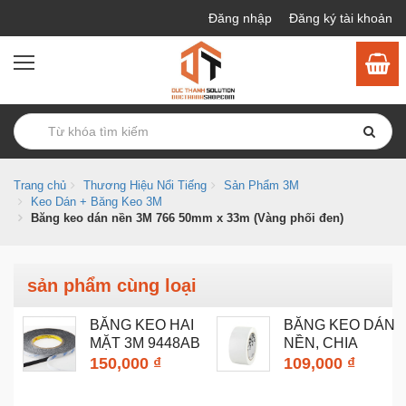
Đăng nhập
Đăng ký tài khoản
Trang chủ
Thương Hiệu Nổi Tiếng
Sản Phẩm 3M
Keo Dán + Băng Keo 3M
Băng keo dán nền 3M 766 50mm x 33m (Vàng phối đen)
sản phẩm cùng loại
BĂNG KEO HAI
BĂNG KEO DÁN
MẶT 3M 9448AB
NỀN, CHIA
BLUE LOGO...
VẠCH SÂN...
150,000 ₫
109,000 ₫