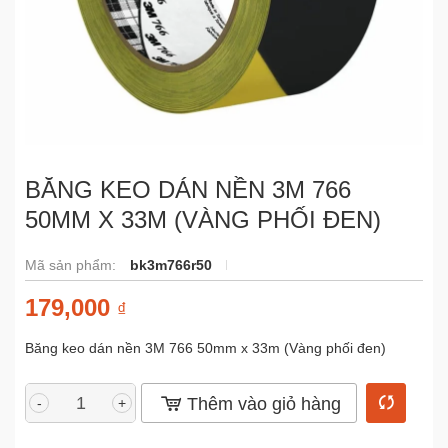
BĂNG KEO DÁN NỀN 3M 766
50MM X 33M (VÀNG PHỐI ĐEN)
Mã sản phẩm:
bk3m766r50
179,000
₫
Băng keo dán nền 3M 766 50mm x 33m (Vàng phối đen)
Thêm vào giỏ hàng
-
+