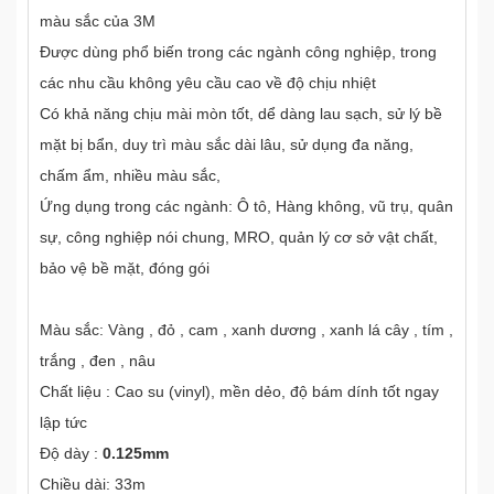
màu sắc của 3M
Được dùng phổ biến trong các ngành công nghiệp, trong
các nhu cầu không yêu cầu cao về độ chịu nhiệt
Có khả năng chịu mài mòn tốt, dể dàng lau sạch, sử lý bề
mặt bị bẩn, duy trì màu sắc dài lâu, sử dụng đa năng,
chấm ẩm, nhiều màu sắc,
Ứng dụng trong các ngành: Ô tô, Hàng không, vũ trụ, quân
sự, công nghiệp nói chung, MRO, quản lý cơ sở vật chất,
bảo vệ bề mặt, đóng gói
Màu sắc: Vàng , đỏ , cam , xanh dương , xanh lá cây , tím ,
trắng , đen , nâu
Chất liệu : Cao su (vinyl), mền dẻo, độ bám dính tốt ngay
lập tức
Độ dày :
0.125mm
Chiều dài: 33m