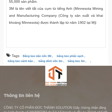
55,000 sản phẩm.
3M là tên viết tắt của cụm từ tiếng Anh (Minnesota Mining
and Manufacturing Company (Công ty sản xuất và khai
khoáng Minnesota) được thành lập từ năm 1902 tại Mỹ.
Tags:
Băng keo dán nền 3M ,
băng keo phân vạch ,
băng keo cảnh báo ,
băng dính nền 3m ,
băng keo 3m ,
,
Thông tin liên hệ
CÔNG TY CỔ PHẦN ĐỨC THÀNH SOLUTION Giấy chứng nhận đăng