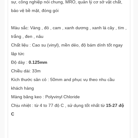
sự, công nghiệp nói chung, MRO, quản lý cơ sở vật chất,
bảo vệ bề mặt, đóng gói
Màu sắc: Vàng , đỏ , cam , xanh dương , xanh lá cây , tím ,
trắng , đen , nâu
Chất liệu : Cao su (vinyl), mền dẻo, độ bám dính tốt ngay
lập tức
Độ dày :
0.125mm
Chiều dài: 33m
Kích thước sân cỏ : 50mm and phục vụ theo nhu cầu
khách hàng
Màng băng keo : Polyvinyl Chloride
Chịu nhiệt : từ 4 to 77 độ C , sử dụng tốt nhất từ
15-27 độ
C