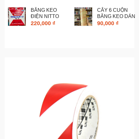
BĂNG KEO
CÂY 6 CUỘN
ĐIỆN NITTO
BĂNG KEO DÁN
SHINKO NO.15...
THÙNG OPP...
220,000 ₫
90,000 ₫