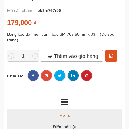
Mã sản phẩm:
bk3m767r50
179,000
₫
Băng keo dán nền cảnh báo 3M 767 50mm x 33m (Đỏ sọc
trắng)
Thêm vào giỏ hàng
-
+
Chia sẻ:
Mô tả
Điểm nổi bật