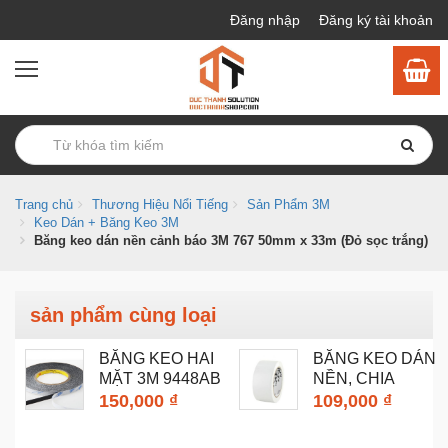
Đăng nhập
Đăng ký tài khoản
Trang chủ
Thương Hiệu Nổi Tiếng
Sản Phẩm 3M
Keo Dán + Băng Keo 3M
Băng keo dán nền cảnh báo 3M 767 50mm x 33m (Đỏ sọc trắng)
sản phẩm cùng loại
BĂNG KEO HAI
BĂNG KEO DÁN
MẶT 3M 9448AB
NỀN, CHIA
BLUE LOGO...
VẠCH SÂN...
150,000 ₫
109,000 ₫