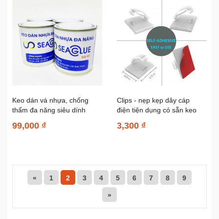
Keo dán vá nhựa, chống
Clips - nẹp kẹp dây cáp
thấm đa năng siêu dính
điện tiện dụng có sẵn keo
Seaglue SG-95 300ml
3M màu...
99,000 ₫
3,300 ₫
«
1
2
3
4
5
6
7
8
9
»