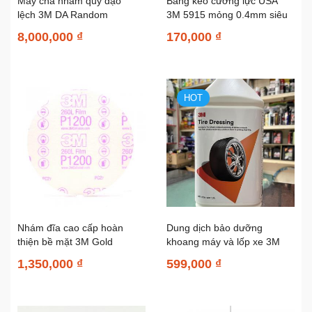
Máy chà nhám quỹ đạo
Băng keo cường lực USA
lệch 3M DA Random
3M 5915 mỏng 0.4mm siêu
Orbital Sander 6in 152mm
dính 6mmx22m
8,000,000 ₫
170,000 ₫
28625
HOT
Nhám đĩa cao cấp hoàn
Dung dịch bảo dưỡng
thiện bề mặt 3M Gold
khoang máy và lốp xe 3M
Finishing Film Disc...
Engine and Tire Dressing...
1,350,000 ₫
599,000 ₫