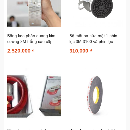
Băng keo phản quang kim
Bộ mặt nạ nửa mặt 1 phin
cương 3M trắng cao cấp
lọc 3M 3100 và phin lọc
983-10 2in x 50m
hữu cơ...
2,520,000 ₫
310,000 ₫