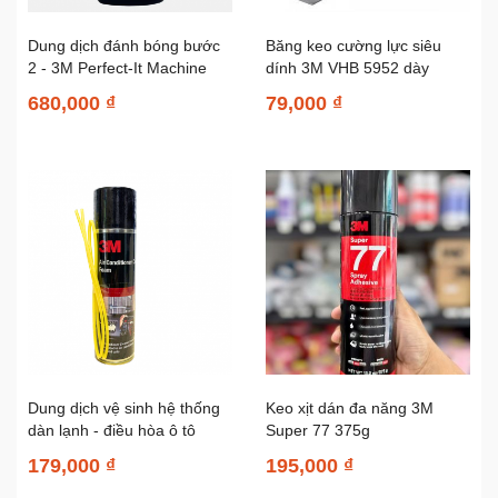
Dung dịch đánh bóng bước
Băng keo cường lực siêu
2 - 3M Perfect-It Machine
dính 3M VHB 5952 dày
Polish PN06094 946ml
1.1mm quy cách
680,000 ₫
79,000 ₫
12mmx4.5m
Dung dịch vệ sinh hệ thống
Keo xịt dán đa năng 3M
dàn lạnh - điều hòa ô tô
Super 77 375g
3M Air...
179,000 ₫
195,000 ₫