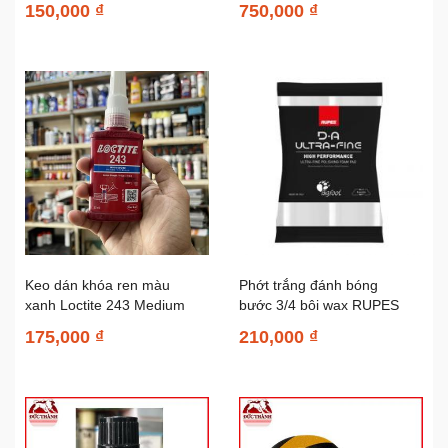
150,000 ₫
750,000 ₫
Keo dán khóa ren màu
Phớt trắng đánh bóng
xanh Loctite 243 Medium
bước 3/4 bôi wax RUPES
Strength Oil Tolerant...
dùng đế 3in (75mm)...
175,000 ₫
210,000 ₫