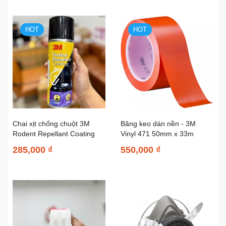
HOT
HOT
Chai xịt chống chuột 3M
Băng keo dán nền - 3M
Rodent Repellant Coating
Vinyl 471 50mm x 33m
250g
(Cam)
285,000 ₫
550,000 ₫