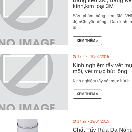
Băng keo 3M, Băng Keo
kính,kim loại 3M
Sản phẩm băng keo 3M VHP 
đệmChuyên dùng:- Dán kính tro
tô.-...
XEM THÊM
17:29 - 19/04/2015
Kinh nghiệm tẩy vết mực
môi, vết mực bút lông
Kinh nghiệm tẩy vết mực bút bi,
XEM THÊM
17:27 - 19/04/2015
Chất Tẩy Rửa Đa Năn