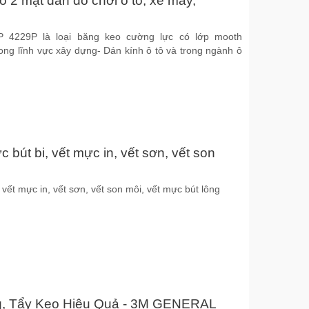
 2 mặt dán đồ chơi ô tô, xe máy,
4229P là loại băng keo cường lực có lớp mooth
ng lĩnh vực xây dựng- Dán kính ô tô và trong ngành ô
 bút bi, vết mực in, vết sơn, vết son
 vết mực in, vết sơn, vết son môi, vết mực bút lông
g, Tẩy Keo Hiệu Quả - 3M GENERAL