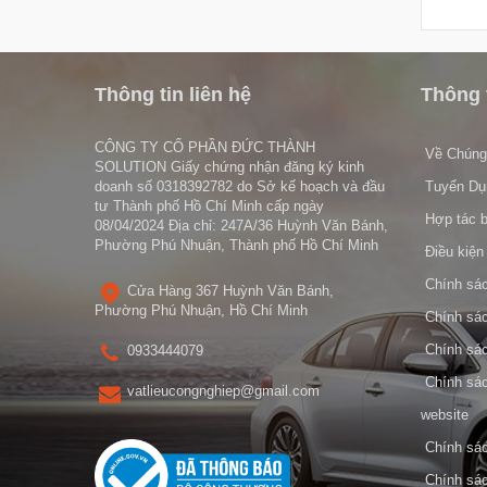
Thông tin liên hệ
Thông 
CÔNG TY CỔ PHẦN ĐỨC THÀNH
Về Chúng
SOLUTION Giấy chứng nhận đăng ký kinh
doanh số 0318392782 do Sở kế hoạch và đầu
Tuyển Dụ
tư Thành phố Hồ Chí Minh cấp ngày
Hợp tác b
08/04/2024 Địa chỉ: 247A/36 Huỳnh Văn Bánh,
Phường Phú Nhuận, Thành phố Hồ Chí Minh
Điều kiện
Chính sác
Cửa Hàng 367 Huỳnh Văn Bánh,
Phường Phú Nhuận, Hồ Chí Minh
Chính sác
Chính sách
0933444079
Chính sác
vatlieucongnghiep@gmail.com
website
Chính sác
Chính sác