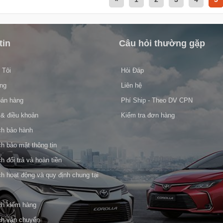
tin
Câu hỏi thường gặp
 Tôi
Hỏi Đáp
ng
Liên hệ
án hàng
Phí Ship - Theo DV CPN
 & điều khoản
Kiểm tra đơn hàng
h bảo hành
h bảo mật thông tin
 đổi trả và hoàn tiền
h hoạt động và quy định chung tại
h kiểm hàng
h vận chuyển