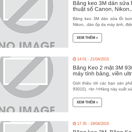
Băng keo 3M dán sửa l
thuật số Canon, Nikon,.
Băng keo 3M dán sửa lỗi bon
Nikon,..dán ốp da máy ảnh, điện 
XEM THÊM
14:01 - 21/04/2015
Băng Keo 2 mặt 3M 93
máy tính bảng, viền ult
Giới thiệu tới các bạn sản p
93015). <br />Hàng này xuất x
XEM THÊM
17:35 - 19/04/2015