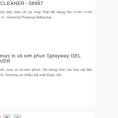
CLEANER - 08987
 lớp dán bảo vệ xe máy thật dể dàng.<br /><br /><br
r />- General Purpose Adhesive...
, mực in và sơn phun Sprayway GEL
OVER
ôi, mực in và sơn phun. Sử dụng trên các loại vật liệu
nh, formica và nhiều bề mặt khác.<br...
6
»