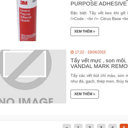
PURPOSE ADHESIVE 
Đặc biệt: Tẩy vết keo khi gỡ
/>Code : <br />- Citrus Base <b
XEM THÊM
17:22 - 19/04/2015
Tẩy vết mực , son môi
VANDAL MARK REM
Tẩy các vết bút chì màu, son m
như đá, gạch, thép men, thủy ti
XEM THÊM
«
1
2
3
4
5