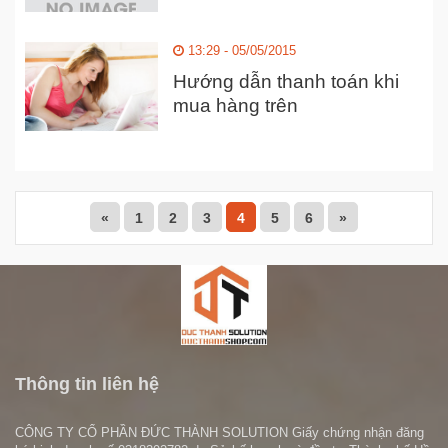
lượng cao - giá cực tốt từ
250K
13:29 - 05/05/2015
Hướng dẫn thanh toán khi
mua hàng trên
DucThanhShop
«
1
2
3
4
5
6
»
Thông tin liên hệ
CÔNG TY CỔ PHẦN ĐỨC THÀNH SOLUTION Giấy chứng nhận đăng